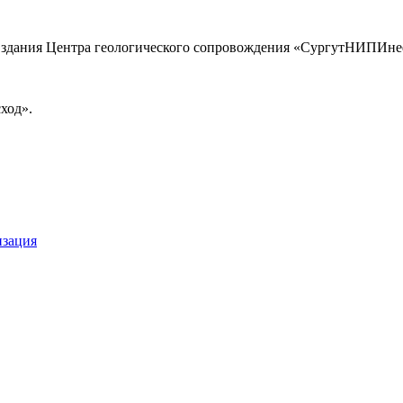
о здания Центра геологического сопровождения «СургутНИПИн
ход».
изация