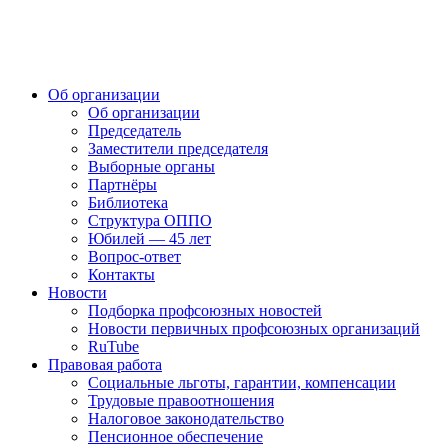
Об организации
Об организации
Председатель
Заместители председателя
Выборные органы
Партнёры
Библиотека
Структура ОППО
Юбилей — 45 лет
Вопрос-ответ
Контакты
Новости
Подборка профсоюзных новостей
Новости первичных профсоюзных организаций
RuTube
Правовая работа
Социальные льготы, гарантии, компенсации
Трудовые правоотношения
Налоговое законодательство
Пенсионное обеспечение