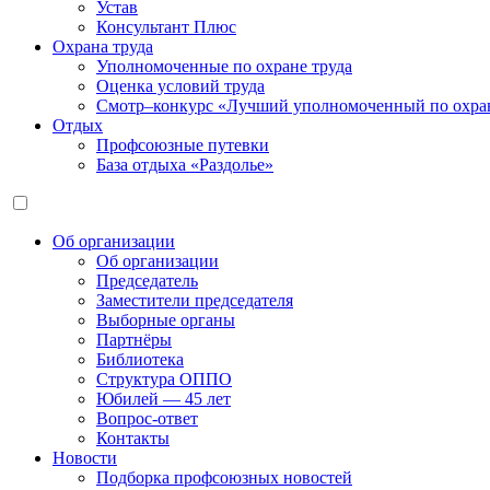
Устав
Консультант Плюс
Охрана труда
Уполномоченные по охране труда
Оценка условий труда
Смотр–конкурс «Лучший уполномоченный по охран
Отдых
Профсоюзные путевки
База отдыха «Раздолье»
Об организации
Об организации
Председатель
Заместители председателя
Выборные органы
Партнёры
Библиотека
Структура ОППО
Юбилей — 45 лет
Вопрос-ответ
Контакты
Новости
Подборка профсоюзных новостей